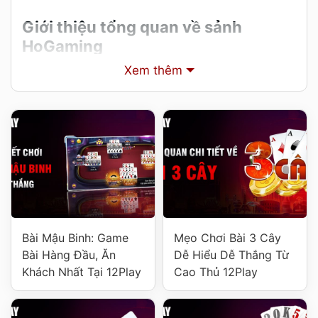
Giới thiệu tổng quan về sảnh
HoGaming
Xem thêm
Được phát triển từ nền tảng sòng bạc truyền
thống tại Macau, HoGaming nhanh chóng mở
rộng và trở thành một trong những tên tuổi lớn
nhất trong ngành công nghiệp casino trực
tuyến. Hãy cùng khám phá sảnh này để hiểu rõ
hơn về những ưu điểm vượt trội và các trò chơi
hấp dẫn mà sảnh này mang lại.
Bài Mậu Binh: Game
Mẹo Chơi Bài 3 Cây
Bài Hàng Đầu, Ăn
Dễ Hiểu Dễ Thắng Từ
Khách Nhất Tại 12Play
Cao Thủ 12Play