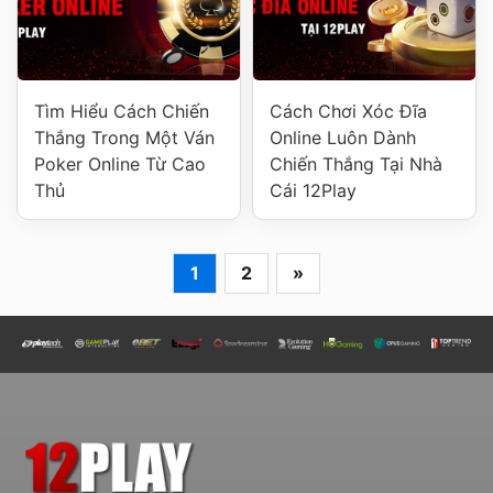
thành
1970
lập
Thuộc
HoGaming
Tìm Hiểu Cách Chiến
Cách Chơi Xóc Đĩa
công ty
Thắng Trong Một Ván
Online Luôn Dành
Poker Online Từ Cao
Chiến Thắng Tại Nhà
Hỗ trợ
Thủ
Cái 12Play
chơi trên
Hỗ trợ chơi trên cả ứng dụng
App/
di động và máy tính
máy tính
1
2
»
Ngôn
Tiếng Anh, Tiếng Trung, Thái
ngữ
Lan, Indonesia
Game
Baccarat, Blackjack, Dragon
phổ biến
Tiger, Roulette,