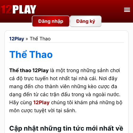
Nhảy
Tìm
đến
kiếm
Đăng nhập
Đăng ký
nội
cho:
dung
12Play
»
Thể Thao
Thể Thao
Thể thao 12Play
là một trong những sảnh chơi
cá độ trực tuyến hot nhất tại nhà cái. Nơi đây
mang đến cho thành viên những kèo cược đa
dạng đến từ các trận đấu trong và ngoài nước.
Hãy cùng
12Play
chúng tôi khám phá những bộ
môn cược tuyệt vời tại sảnh.
Cập nhật những tin tức mới nhất về