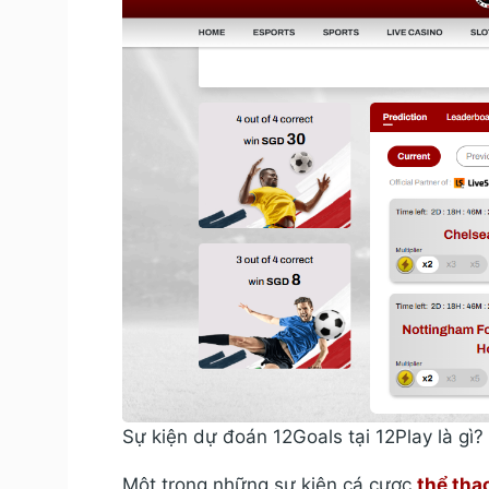
Sự kiện dự đoán 12Goals tại 12Play là gì?
Một trong những sự kiện cá cược
thể tha