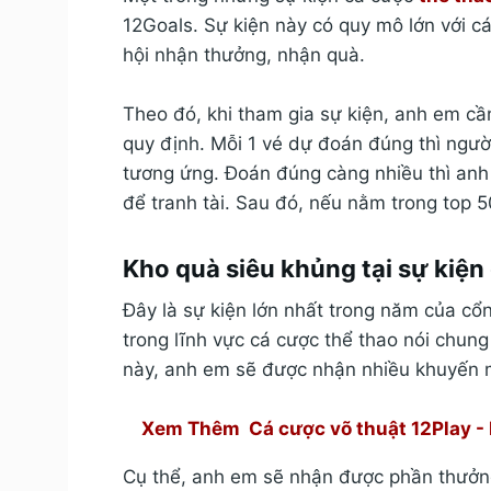
12Goals. Sự kiện này có quy mô lớn với c
hội nhận thưởng, nhận quà.
Theo đó, khi tham gia sự kiện, anh em cầ
quy định. Mỗi 1 vé dự đoán đúng thì ngườ
tương ứng. Đoán đúng càng nhiều thì an
để tranh tài. Sau đó, nếu nằm trong top 
Kho quà siêu khủng tại sự kiện
Đây là sự kiện lớn nhất trong năm của cổn
trong lĩnh vực cá cược thể thao nói chung 
này, anh em sẽ được nhận nhiều khuyến mã
Xem Thêm
Cá cược võ thuật 12Play 
Cụ thể, anh em sẽ nhận được phần thưởn