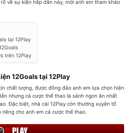
u rõ về sự kiện hấp dẫn này, mời anh em tham khảo
ls tại 12Play
 12Goals
s trên 12Play
iện 12Goals tại 12Play
tín chất lượng, được đông đảo anh em lựa chọn hiện
 dẫn nhưng cá cược thể thao là sảnh ngon ăn nhất
 cao. Đặc biệt, nhà cái 12Play còn thường xuyên tổ
 riêng cho anh em cá cược thể thao.