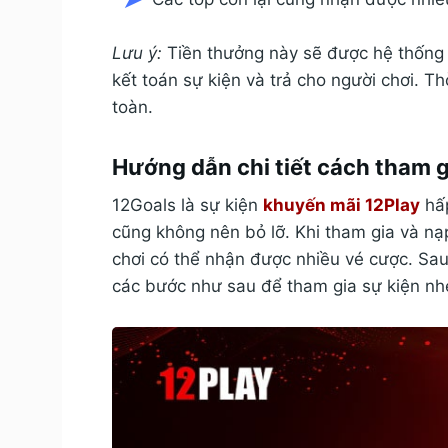
Lưu ý:
Tiền thưởng này sẽ được hệ thống tự
kết toán sự kiện và trả cho người chơi. Th
toàn.
Hướng dẫn chi tiết cách tham g
12Goals là sự kiện
khuyến mãi 12Play
hấp
cũng không nên bỏ lỡ. Khi tham gia và n
chơi có thể nhận được nhiều vé cược. Sau 
các bước như sau để tham gia sự kiện nh