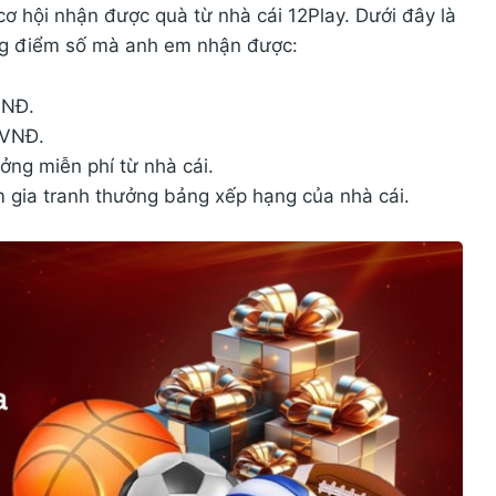
cơ hội nhận được quà từ nhà cái 12Play. Dưới đây là
ng điểm số mà anh em nhận được:
VNĐ.
 VNĐ.
ng miễn phí từ nhà cái.
m gia tranh thưởng bảng xếp hạng của nhà cái.