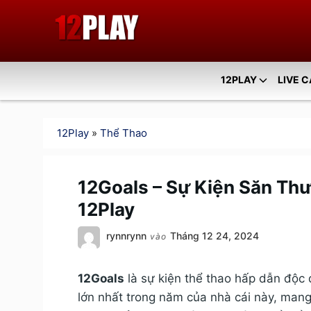
Nhảy
Tìm
đến
kiếm
nội
cho:
dung
12PLAY
LIVE 
12Play
»
Thể Thao
12Goals – Sự Kiện Săn Th
12Play
rynnrynn
Tháng 12 24, 2024
vào
12Goals
là sự kiện thể thao hấp dẫn độc
lớn nhất trong năm của nhà cái này, man