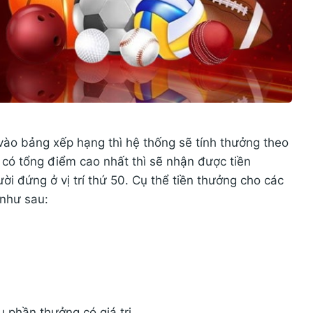
vào bảng xếp hạng thì hệ thống sẽ tính thưởng theo
 có tổng điểm cao nhất thì sẽ nhận được tiền
ời đứng ở vị trí thứ 50. Cụ thể tiền thưởng cho các
 như sau:
 phần thưởng có giá trị.