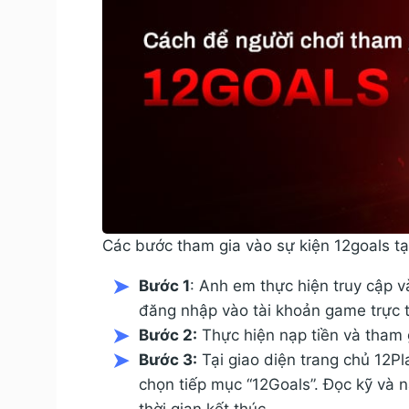
Các bước tham gia vào sự kiện 12goals tạ
Bước 1
: Anh em thực hiện truy cập v
đăng nhập vào tài khoản game trực 
Bước 2:
Thực hiện nạp tiền và tham 
Bước 3:
Tại giao diện trang chủ 12Pl
chọn tiếp mục “12Goals”. Đọc kỹ và n