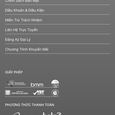
Chính Sách Bảo Mật
Điều Khoản & Điều Kiện
Miễn Trừ Trách Nhiệm
Liên Hệ Trực Tuyến
Đăng Ký Đại Lý
Chương Trình Khuyến Mãi
GIẤY PHÉP
PHƯƠNG THỨC THANH TOÁN