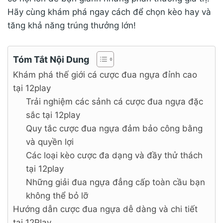
Hãy cùng khám phá ngay cách để chọn kèo hay và
tăng khả năng trúng thưởng lớn!
Tóm Tắt Nội Dung
Khám phá thế giới cá cược đua ngựa đỉnh cao
tại 12play
Trải nghiệm các sảnh cá cược đua ngựa đặc
sắc tại 12play
Quy tắc cược đua ngựa đảm bảo công bằng
và quyền lợi
Các loại kèo cược đa dạng và đầy thử thách
tại 12play
Những giải đua ngựa đẳng cấp toàn cầu bạn
không thể bỏ lỡ
Hướng dẫn cược đua ngựa dễ dàng và chi tiết
tại 12Play