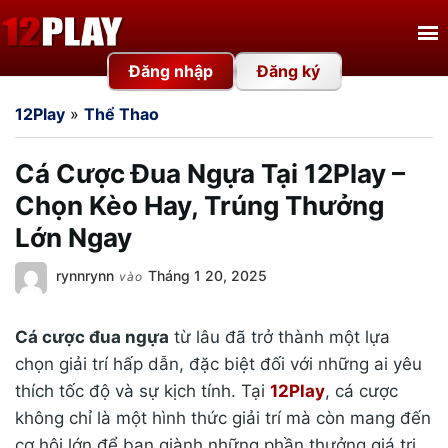
Nhảy
Tìm
đến
kiếm
Đăng nhập
Đăng ký
nội
cho:
dung
12Play
»
Thể Thao
Cá Cược Đua Ngựa Tại 12Play –
Chọn Kèo Hay, Trúng Thưởng
Lớn Ngay
rynnrynn
Tháng 1 20, 2025
vào
Cá cược đua ngựa
từ lâu đã trở thành một lựa
chọn giải trí hấp dẫn, đặc biệt đối với những ai yêu
thích tốc độ và sự kịch tính. Tại
12Play
, cá cược
không chỉ là một hình thức giải trí mà còn mang đến
cơ hội lớn để bạn giành những phần thưởng giá trị.