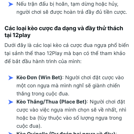
Nếu trận đấu bị hoãn, tạm dừng hoặc hủy,
người chơi sẽ được hoàn trả đầy đủ tiền cược.
Các loại kèo cược đa dạng và đầy thử thách
tại 12play
Dưới đây là các loại kèo cá cược đua ngựa phổ biến
tại sảnh thể thao 12Play mà bạn có thể tham khảo
để bắt đầu hành trình của mình:
Kèo Đơn (Win Bet)
: Người chơi đặt cược vào
một con ngựa mà mình nghĩ sẽ giành chiến
thắng trong cuộc đua.
Kèo Thắng/Thua (Place Bet)
: Người chơi đặt
cược vào việc ngựa mình chọn sẽ về nhất, nhì
hoặc ba (tùy thuộc vào số lượng ngựa trong
cuộc đua).