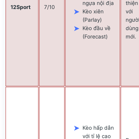
ngựa nội địa
thiện
12Sport
7/10
Kèo xiên
với
(Parlay)
ngườ
Kèo đầu về
dùng
(Forecast)
mới.
Kèo hấp dẫn
với tỉ lệ cao