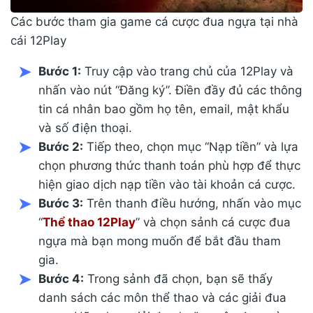
Các bước tham gia game cá cược đua ngựa tại nhà
cái 12Play
Bước 1:
Truy cập vào trang chủ của 12Play và
nhấn vào nút “Đăng ký”. Điền đầy đủ các thông
tin cá nhân bao gồm họ tên, email, mật khẩu
và số điện thoại.
Bước 2:
Tiếp theo, chọn mục “Nạp tiền” và lựa
chọn phương thức thanh toán phù hợp để thực
hiện giao dịch nạp tiền vào tài khoản cá cược.
Bước 3:
Trên thanh điều hướng, nhấn vào mục
“
Thể thao 12Play
” và chọn sảnh cá cược đua
ngựa mà bạn mong muốn để bắt đầu tham
gia.
Bước 4:
Trong sảnh đã chọn, bạn sẽ thấy
danh sách các môn thể thao và các giải đua