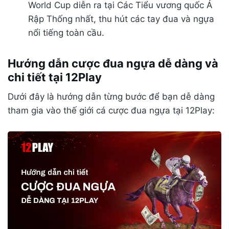
World Cup diễn ra tại Các Tiểu vương quốc Ả
Rập Thống nhất, thu hút các tay đua và ngựa
nổi tiếng toàn cầu.
Hướng dẫn cược đua ngựa dễ dàng và
chi tiết tại 12Play
Dưới đây là hướng dẫn từng bước để bạn dễ dàng
tham gia vào thế giới cá cược đua ngựa tại 12Play: