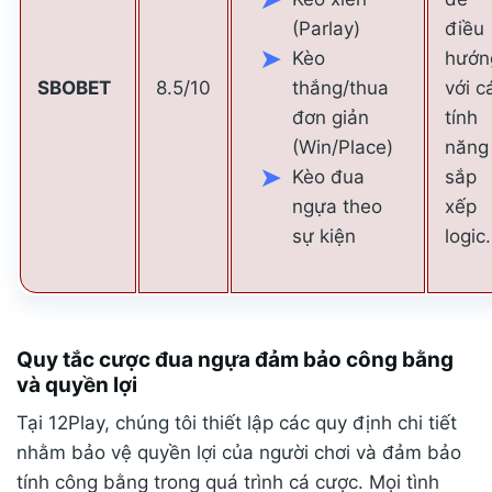
(Parlay)
điều
Kèo
hướn
SBOBET
8.5/10
thắng/thua
với c
đơn giản
tính
(Win/Place)
năng
Kèo đua
sắp
ngựa theo
xếp
sự kiện
logic
Quy tắc cược đua ngựa đảm bảo công bằng
và quyền lợi
Tại 12Play, chúng tôi thiết lập các quy định chi tiết
nhằm bảo vệ quyền lợi của người chơi và đảm bảo
tính công bằng trong quá trình cá cược. Mọi tình