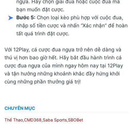
ngựa. Hãy chọn giải đua hoặc cuộc đua mà
bạn muốn đặt cược.
Bước 5:
Chọn loại kèo phù hợp với cuộc đua,
nhập số tiền cược và nhấn “Xác nhận” để hoàn
tất quá trình đặt cược.
Với 12Play, cá cược đua ngựa trở nên dễ dàng và
thú vị hơn bao giờ hết. Hãy bắt đầu hành trình cá
cược đua ngựa của mình ngay hôm nay tại 12Play
và tận hưởng những khoảnh khắc đầy hứng khởi
cùng những phần thưởng giá trị!
CHUYÊN MỤC
Thể Thao
,
CMD368
,
Saba Sports
,
SBOBet