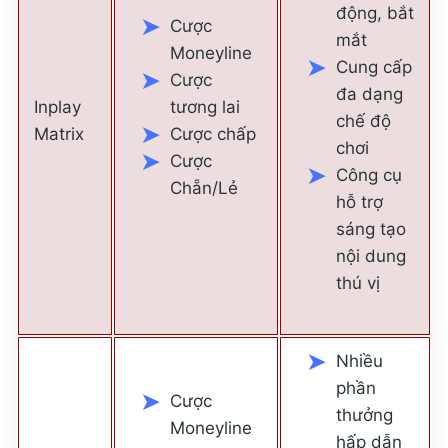
động, bắt
Cược
mắt
Moneyline
Cung cấp
Cược
đa dạng
Inplay
tương lai
chế độ
Matrix
Cược chấp
chơi
Cược
Công cụ
Chẵn/Lẻ
hỗ trợ
sáng tạo
nội dung
thú vị
Nhiều
phần
Cược
thưởng
Moneyline
hấp dẫn