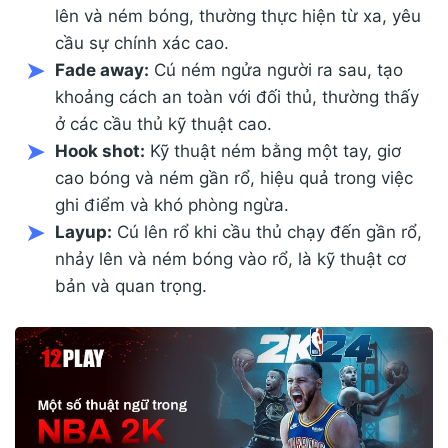
lên và ném bóng, thường thực hiện từ xa, yêu
cầu sự chính xác cao.
Fade away:
Cú ném ngửa người ra sau, tạo
khoảng cách an toàn với đối thủ, thường thấy
ở các cầu thủ kỹ thuật cao.
Hook shot:
Kỹ thuật ném bằng một tay, giơ
cao bóng và ném gần rổ, hiệu quả trong việc
ghi điểm và khó phòng ngừa.
Layup:
Cú lên rổ khi cầu thủ chạy đến gần rổ,
nhảy lên và ném bóng vào rổ, là kỹ thuật cơ
bản và quan trọng.