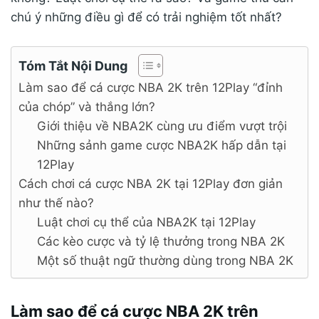
chú ý những điều gì để có trải nghiệm tốt nhất?
Tóm Tắt Nội Dung
Làm sao để cá cược NBA 2K trên 12Play “đỉnh
của chóp” và thắng lớn?
Giới thiệu về NBA2K cùng ưu điểm vượt trội
Những sảnh game cược NBA2K hấp dẫn tại
12Play
Cách chơi cá cược NBA 2K tại 12Play đơn giản
như thế nào?
Luật chơi cụ thể của NBA2K tại 12Play
Các kèo cược và tỷ lệ thưởng trong NBA 2K
Một số thuật ngữ thường dùng trong NBA 2K
Làm sao để cá cược NBA 2K trên