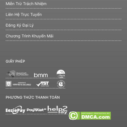
Miễn Trừ Trách Nhiệm
Liên Hệ Trực Tuyến
Đăng Ký Đại Lý
Chương Trình Khuyến Mãi
GIẤY PHÉP
PHƯƠNG THỨC THANH TOÁN