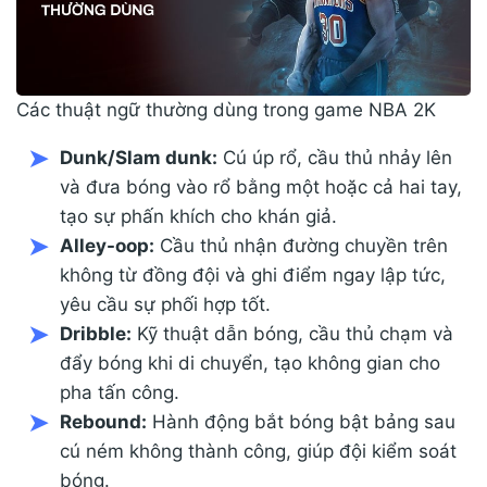
Các thuật ngữ thường dùng trong game NBA 2K
Dunk/Slam dunk:
Cú úp rổ, cầu thủ nhảy lên
và đưa bóng vào rổ bằng một hoặc cả hai tay,
tạo sự phấn khích cho khán giả.
Alley-oop:
Cầu thủ nhận đường chuyền trên
không từ đồng đội và ghi điểm ngay lập tức,
yêu cầu sự phối hợp tốt.
Dribble:
Kỹ thuật dẫn bóng, cầu thủ chạm và
đẩy bóng khi di chuyển, tạo không gian cho
pha tấn công.
Rebound:
Hành động bắt bóng bật bảng sau
cú ném không thành công, giúp đội kiểm soát
bóng.