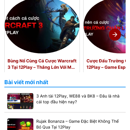
Bùng Nổ Cùng Cá Cược Warcraft
Cược Đấu Trường Ch
3 Tại 12Play – Thắng Lớn Với Mỗi
12Play – Game Espor
Trận
Đỉnh Cao
Bài viết mới nhất
3 Anh tài 12Play, WE88 và BK8 – Đâu là nhà
cái top đầu hiện nay?
Rujak Bonanza – Game Đặc Biệt Không Thể
Bỏ Qua Tại 12Play