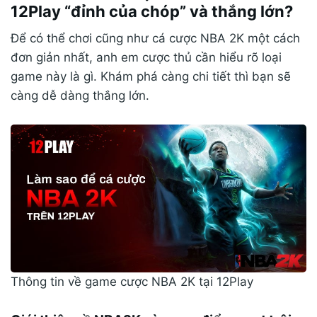
12Play “đỉnh của chóp” và thắng lớn?
Để có thể chơi cũng như cá cược NBA 2K một cách
đơn giản nhất, anh em cược thủ cần hiểu rõ loại
game này là gì. Khám phá càng chi tiết thì bạn sẽ
càng dễ dàng thắng lớn.
Thông tin về game cược NBA 2K tại 12Play