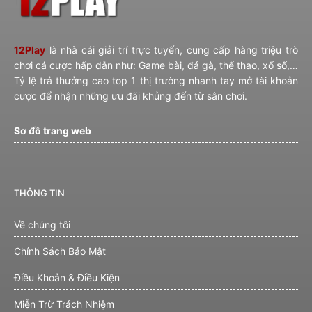
12Play
là nhà cái giải trí trực tuyến, cung cấp hàng triệu trò
chơi cá cược hấp dẫn như: Game bài, đá gà, thể thao, xổ số,…
Tỷ lệ trả thưởng cao top 1 thị trường nhanh tay mở tài khoản
cược để nhận những ưu đãi khủng đến từ sân chơi.
Sơ đồ trang web
THÔNG TIN
Về chúng tôi
Chính Sách Bảo Mật
Điều Khoản & Điều Kiện
Miễn Trừ Trách Nhiệm