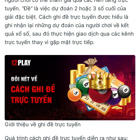
người chơi có thể tham gia qua các nền tảng trực
tuyến. “Đề” là việc dự đoán 2 hoặc 3 số cuối của
giải đặc biệt. Cách ghi đề trực tuyến được hiểu là
ghi nhận lại những dự đoán của người chơi về kết
quả xổ số, sau đó thực hiện giao dịch qua các kênh
trực tuyến thay vì gặp mặt trực tiếp.
Giới thiệu về ghi đề trực tuyến
Quá trình cách ghi đề trực tuyến diễn ra như sau: