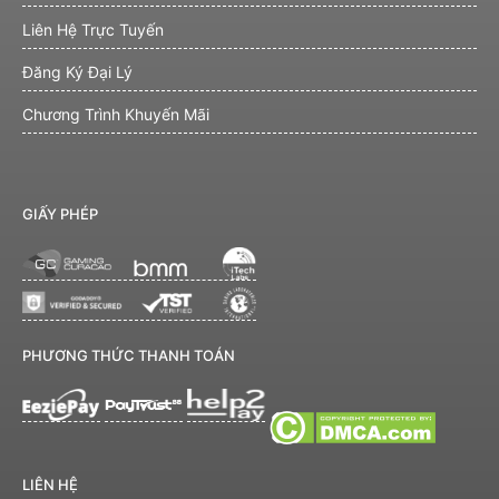
Liên Hệ Trực Tuyến
Đăng Ký Đại Lý
Chương Trình Khuyến Mãi
GIẤY PHÉP
PHƯƠNG THỨC THANH TOÁN
LIÊN HỆ