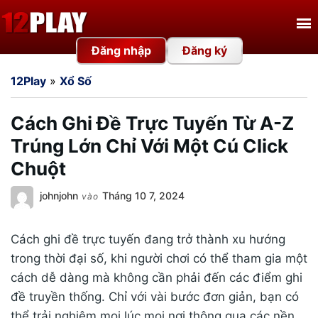
Nhảy
Tìm
đến
kiếm
Đăng nhập
Đăng ký
nội
cho:
dung
12Play
»
Xổ Số
Cách Ghi Đề Trực Tuyến Từ A-Z
Trúng Lớn Chỉ Với Một Cú Click
Chuột
johnjohn
Tháng 10 7, 2024
vào
Cách ghi đề trực tuyến đang trở thành xu hướng
trong thời đại số, khi người chơi có thể tham gia một
cách dễ dàng mà không cần phải đến các điểm ghi
đề truyền thống. Chỉ với vài bước đơn giản, bạn có
thể trải nghiệm mọi lúc mọi nơi thông qua các nền