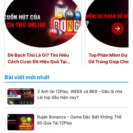
Đề Bạch Thủ Là Gì? Tìm Hiểu
Top Phần Mềm Dự Đ
Cách Cược Đề Hiệu Quả Tại
Dễ Trúng Giúp Chơi 
12Play
Bài viết mới nhất
3 Anh tài 12Play, WE88 và BK8 – Đâu là nhà
cái top đầu hiện nay?
Rujak Bonanza – Game Đặc Biệt Không Thể
Bỏ Qua Tại 12Play